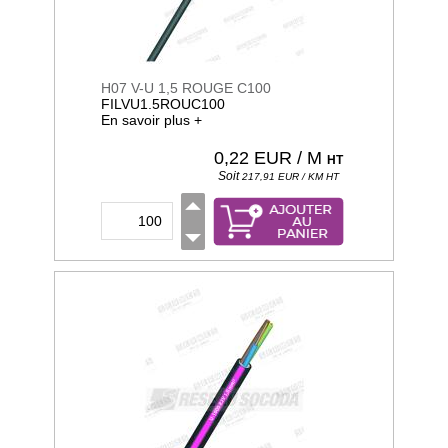
H07 V-U 1,5 ROUGE C100
FILVU1.5ROUC100
En savoir plus +
0,22
EUR / M
HT
Soit
217,91
EUR / KM
HT