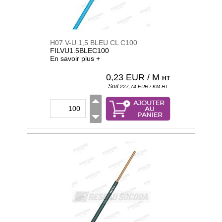
H07 V-U 1,5 BLEU CL C100
FILVU1.5BLEC100
En savoir plus +
0,23
EUR / M
HT
Soit
227,74
EUR / KM
HT