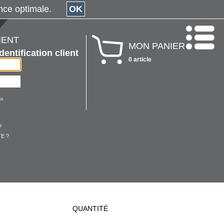
érience optimale.
OK
IENT
MON PANIER
Identification client
0 article
oi
?
E ?
QUANTITÉ