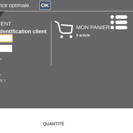
érience optimale.
OK
IENT
MON PANIER
Identification client
0 article
oi
?
E ?
QUANTITÉ