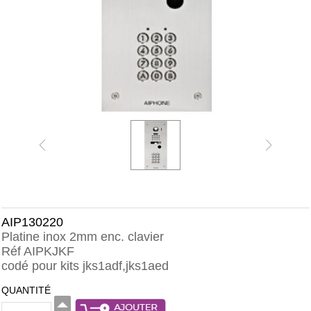
AIP130220
Platine inox 2mm enc. clavier
Réf AIPKJKF
codé pour kits jks1adf,jks1aed
QUANTITÉ