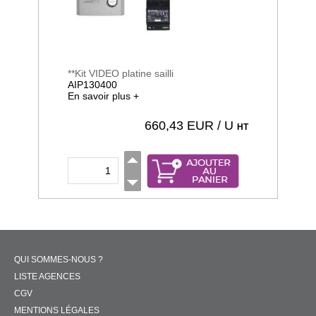
**Kit VIDEO platine sailli
AIP130400
En savoir plus +
660,43
EUR / U
HT
QUI SOMMES-NOUS ?
LISTE AGENCES
CGV
MENTIONS LÉGALES