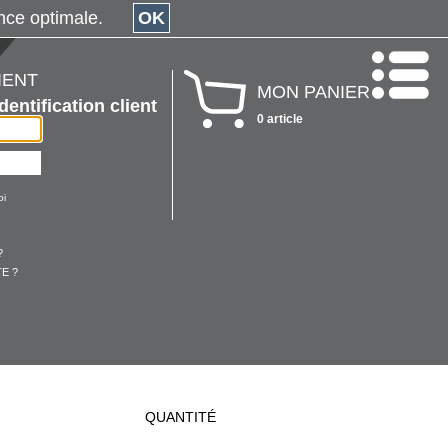
érience optimale.
OK
IENT
MON PANIER
Identification client
0 article
oi
?
E ?
QUANTITÉ