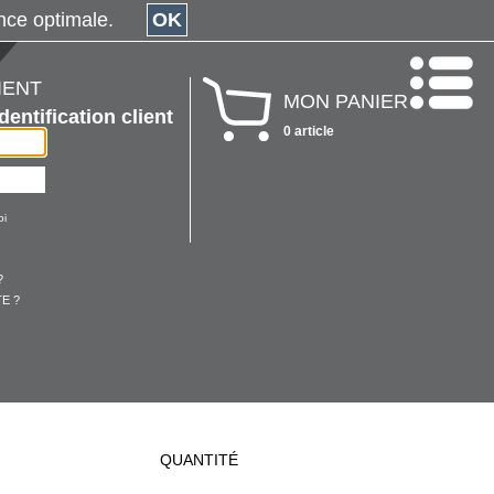
érience optimale.
OK
IENT
MON PANIER
Identification client
0 article
oi
?
E ?
QUANTITÉ