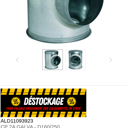
ALD11093923
CP 2A GALVA - D160/250