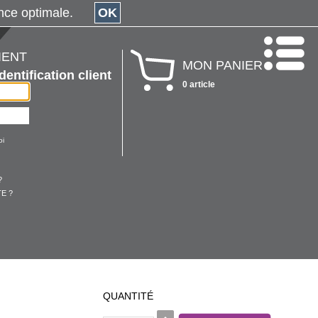
érience optimale.
OK
IENT
MON PANIER
Identification client
0 article
oi
?
E ?
QUANTITÉ