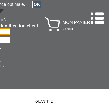
érience optimale.
OK
IENT
MON PANIER
Identification client
0 article
oi
?
E ?
QUANTITÉ