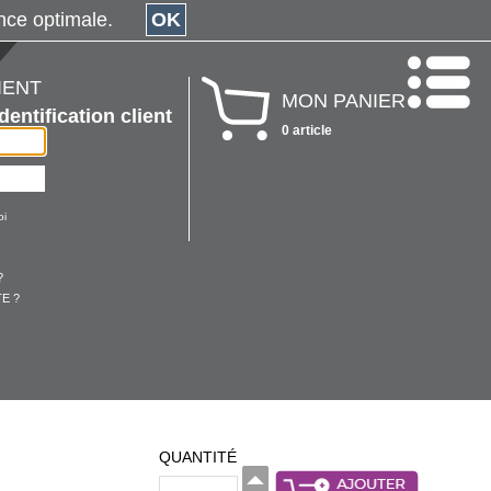
érience optimale.
OK
IENT
MON PANIER
Identification client
0 article
oi
?
E ?
QUANTITÉ