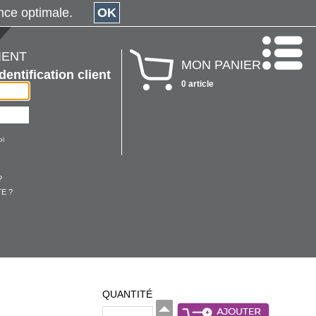
érience optimale.
OK
IENT
MON PANIER
Identification client
0 article
oi
?
E ?
QUANTITÉ