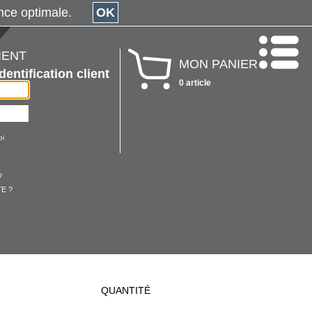
érience optimale.
OK
IENT
MON PANIER
Identification client
0 article
oi
?
E ?
QUANTITÉ