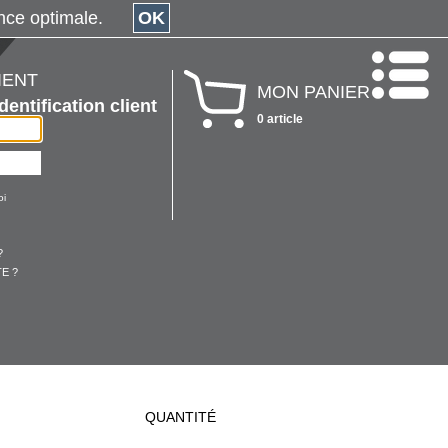
érience optimale.
OK
IENT
MON PANIER
Identification client
0 article
oi
?
E ?
QUANTITÉ