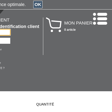
érience optimale.
OK
IENT
MON PANIER
Identification client
0 article
oi
?
E ?
QUANTITÉ