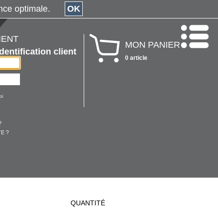
érience optimale.
OK
IENT
MON PANIER
Identification client
0 article
oi
?
E ?
QUANTITÉ