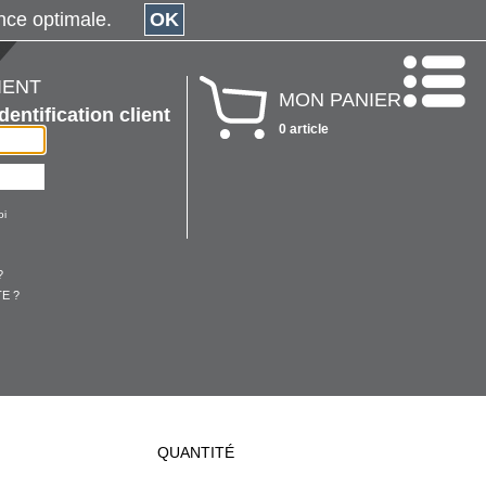
érience optimale.
OK
IENT
MON PANIER
Identification client
0 article
oi
?
E ?
QUANTITÉ