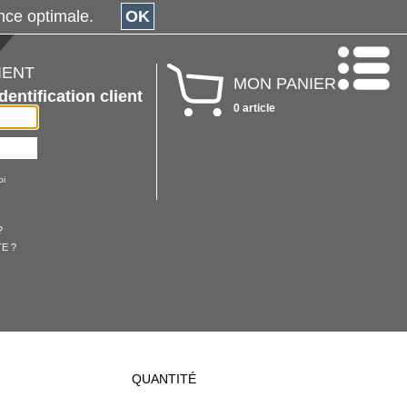
érience optimale.
OK
IENT
MON PANIER
Identification client
0 article
oi
?
E ?
QUANTITÉ