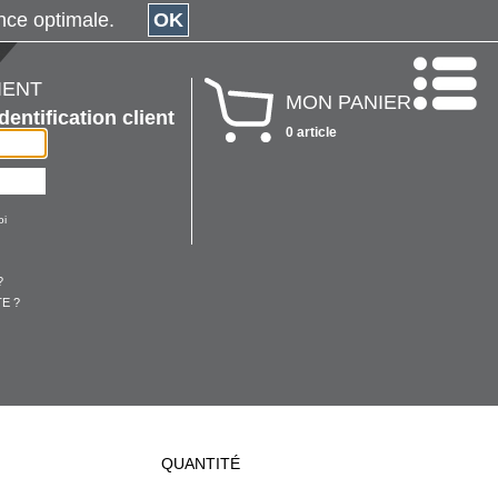
érience optimale.
OK
IENT
MON PANIER
Identification client
0 article
oi
?
E ?
QUANTITÉ