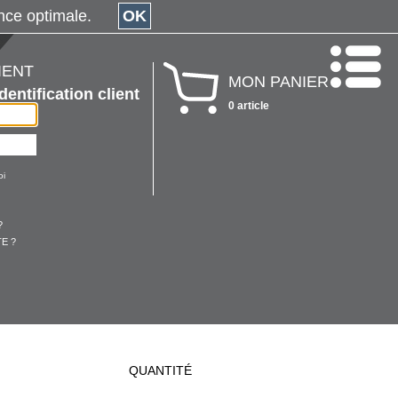
érience optimale.
OK
IENT
MON PANIER
Identification client
0 article
oi
?
E ?
QUANTITÉ