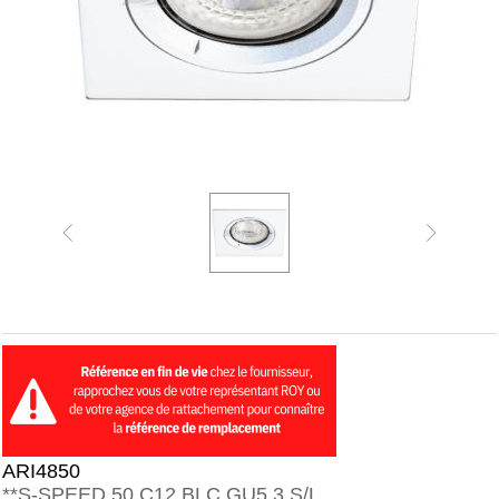
ARI4850
**S-SPEED 50 C12 BLC GU5,3 S/L