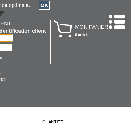
érience optimale.
OK
IENT
MON PANIER
Identification client
0 article
oi
?
E ?
QUANTITÉ