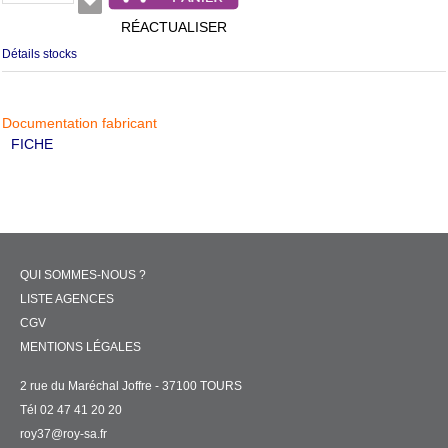
RÉACTUALISER
Détails stocks
Documentation fabricant
FICHE
QUI SOMMES-NOUS ?
LISTE AGENCES
CGV
MENTIONS LÉGALES
2 rue du Maréchal Joffre - 37100 TOURS
Tél 02 47 41 20 20
roy37@roy-sa.fr