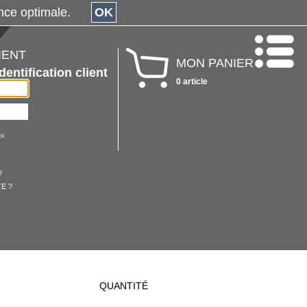
érience optimale.
OK
IENT
MON PANIER
Identification client
0 article
oi
?
E ?
QUANTITÉ