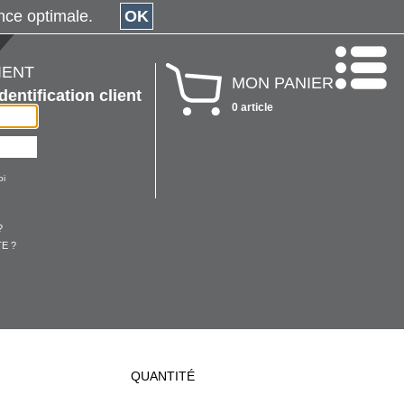
érience optimale.
OK
IENT
MON PANIER
Identification client
0 article
oi
?
E ?
QUANTITÉ