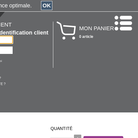
érience optimale.
OK
IENT
MON PANIER
Identification client
0 article
oi
?
E ?
QUANTITÉ