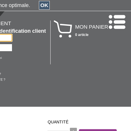
érience optimale.
OK
IENT
MON PANIER
Identification client
0 article
oi
?
E ?
QUANTITÉ