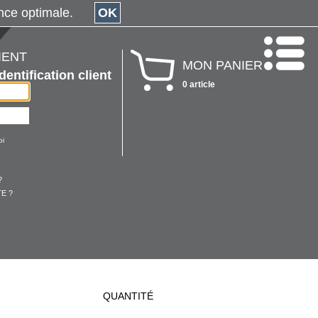
érience optimale.
OK
IENT
MON PANIER
Identification client
0 article
oi
?
E ?
QUANTITÉ