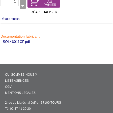
RÉACTUALISER
Détails stocks
Documentation fabricant
SOL46011CF.pdf
QUI SOMMES-NOUS ?
LISTE AGENCES
CGV
MENTIONS LÉGALES
2 rue du Maréchal Joffre - 37100 TOURS
Tél 02 47 41 20 20