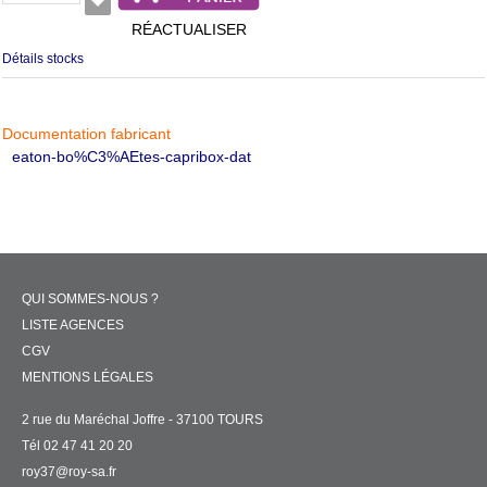
RÉACTUALISER
Détails stocks
Documentation fabricant
eaton-bo%C3%AEtes-capribox-dat
QUI SOMMES-NOUS ?
LISTE AGENCES
CGV
MENTIONS LÉGALES
2 rue du Maréchal Joffre - 37100 TOURS
Tél 02 47 41 20 20
roy37@roy-sa.fr