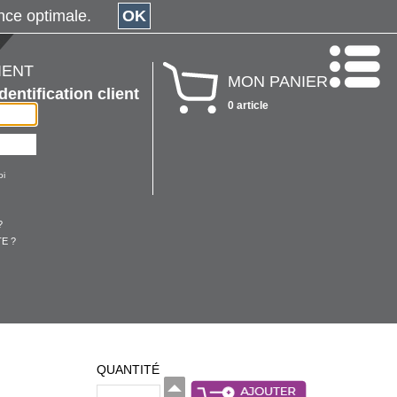
érience optimale.
OK
IENT
MON PANIER
Identification client
0 article
oi
?
E ?
QUANTITÉ