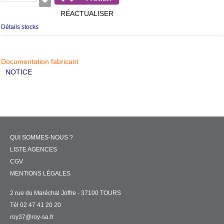
RÉACTUALISER
Détails stocks
Documentation fabricant
NOTICE
QUI SOMMES-NOUS ?
LISTE AGENCES
CGV
MENTIONS LÉGALES
2 rue du Maréchal Joffre - 37100 TOURS
Tél 02 47 41 20 20
roy37@roy-sa.fr