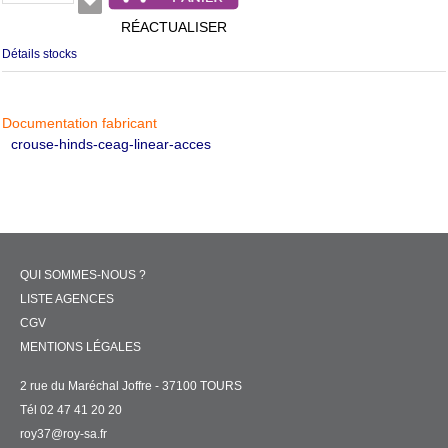
RÉACTUALISER
Détails stocks
Documentation fabricant
crouse-hinds-ceag-linear-acces
QUI SOMMES-NOUS ?
LISTE AGENCES
CGV
MENTIONS LÉGALES
2 rue du Maréchal Joffre - 37100 TOURS
Tél 02 47 41 20 20
roy37@roy-sa.fr