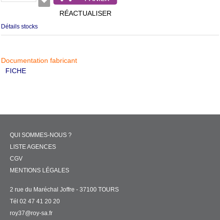
RÉACTUALISER
Détails stocks
Documentation fabricant
FICHE
QUI SOMMES-NOUS ?
LISTE AGENCES
CGV
MENTIONS LÉGALES
2 rue du Maréchal Joffre - 37100 TOURS
Tél 02 47 41 20 20
roy37@roy-sa.fr