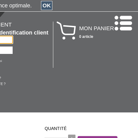
érience optimale.
OK
IENT
MON PANIER
Identification client
0 article
oi
?
E ?
QUANTITÉ