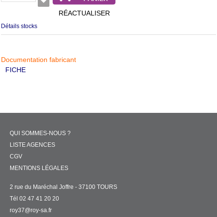
RÉACTUALISER
Détails stocks
Documentation fabricant
FICHE
QUI SOMMES-NOUS ?
LISTE AGENCES
CGV
MENTIONS LÉGALES
2 rue du Maréchal Joffre - 37100 TOURS
Tél 02 47 41 20 20
roy37@roy-sa.fr