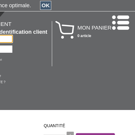
érience optimale.
OK
IENT
MON PANIER
Identification client
0 article
oi
?
E ?
QUANTITÉ