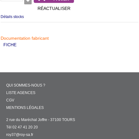
RÉACTUALISER
Détails stocks
Documentation fabricant
FICHE
QUI SOMMES-NOUS ?
LISTE AGENCES
CGV
MENTIONS LÉGALES
2 rue du Maréchal Joffre - 37100 TOURS
Tél 02 47 41 20 20
roy37@roy-sa.fr