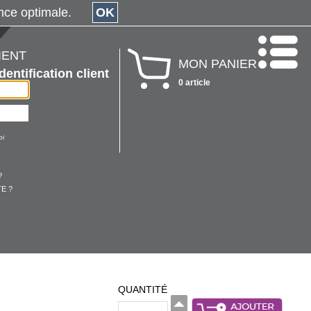
érience optimale.
OK
IENT
MON PANIER
Identification client
0 article
oi
?
E ?
QUANTITÉ