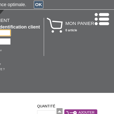
érience optimale.
OK
IENT
MON PANIER
Identification client
0 article
oi
?
E ?
QUANTITÉ