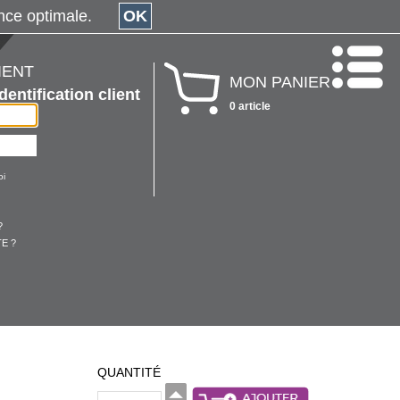
érience optimale.
OK
IENT
MON PANIER
Identification client
0 article
oi
?
E ?
QUANTITÉ