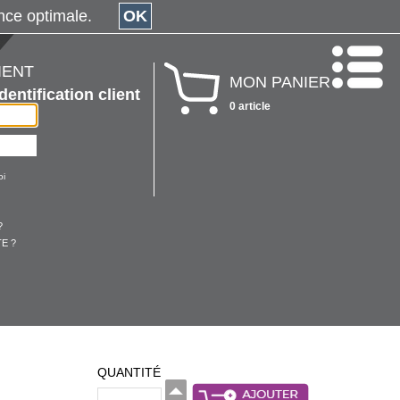
érience optimale.
OK
IENT
MON PANIER
Identification client
0 article
oi
?
E ?
QUANTITÉ