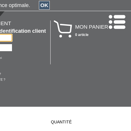
érience optimale.
OK
IENT
MON PANIER
Identification client
0 article
oi
?
E ?
QUANTITÉ