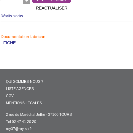
RÉACTUALISER
Détails stocks
Documentation fabricant
FICHE
QUI SOMMES-NOUS ?
LISTE AGENCES
CGV
MENTIONS LÉGALES
2 rue du Maréchal Joffre - 37100 TOURS
Tél 02 47 41 20 20
roy37@roy-sa.fr