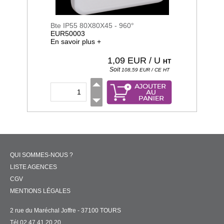
Bte IP55 80X80X45 - 960°
EUR50003
En savoir plus +
1,09
EUR / U
HT
Soit
108,59
EUR / CE
HT
QUI SOMMES-NOUS ?
LISTE AGENCES
CGV
MENTIONS LÉGALES
2 rue du Maréchal Joffre - 37100 TOURS
Tél 02 47 41 20 20