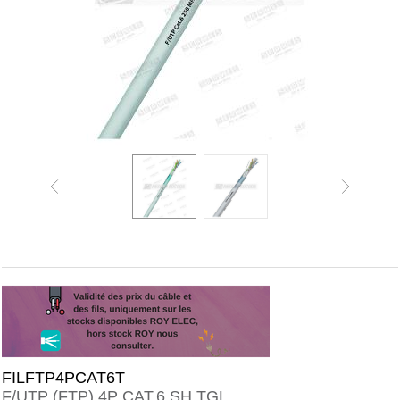
FILFTP4PCAT6T
F/UTP (FTP) 4P CAT.6 SH TGL