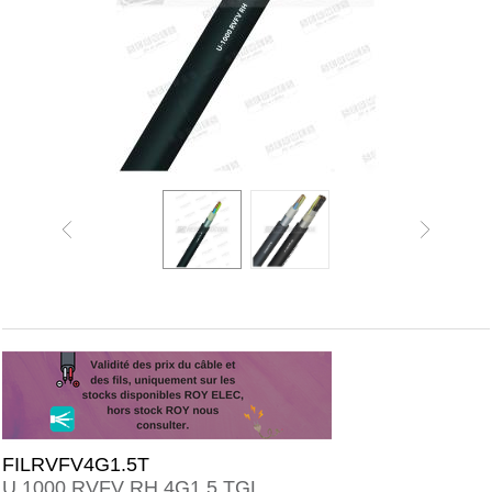
FILRVFV4G1.5T
U 1000 RVFV RH 4G1,5 TGL