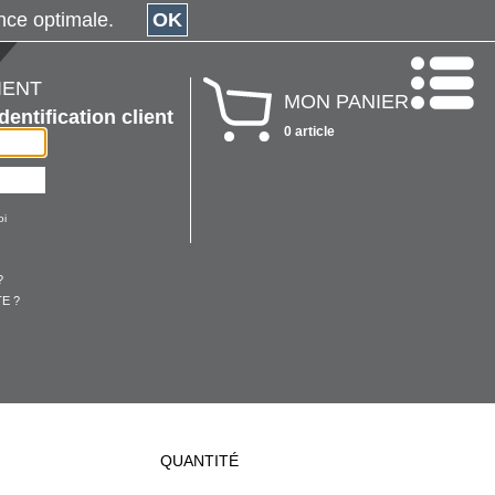
érience optimale.
OK
IENT
MON PANIER
Identification client
0 article
oi
?
E ?
QUANTITÉ