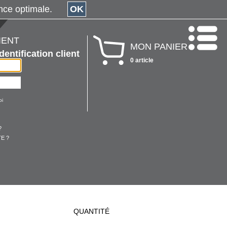
érience optimale.
OK
IENT
MON PANIER
Identification client
0 article
oi
?
E ?
QUANTITÉ