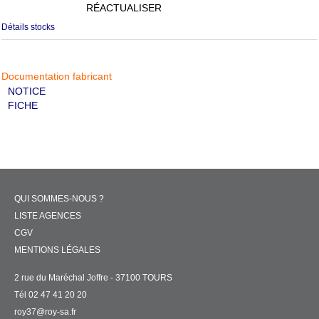
RÉACTUALISER
Détails stocks
Documentation fabricant
NOTICE
FICHE
QUI SOMMES-NOUS ?
LISTE AGENCES
CGV
MENTIONS LÉGALES
2 rue du Maréchal Joffre - 37100 TOURS
Tél 02 47 41 20 20
roy37@roy-sa.fr